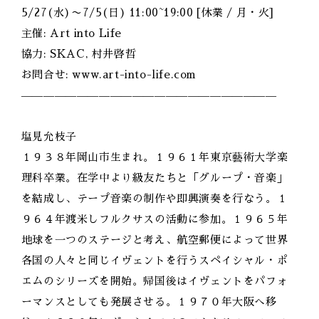
5/27(水)〜7/5(日) 11:00~19:00 [休業 / 月・火]
主催: Art into Life
協力: SKAC, 村井啓哲
お問合せ: www.art-into-life.com
———————————————————————
塩見允枝子
１９３８年岡山市生まれ。１９６１年東京藝術大学楽
理科卒業。在学中より級友たちと「グループ・音楽」
を結成し、テープ音楽の制作や即興演奏を行なう。１
９６４年渡米しフルクサスの活動に参加。１９６５年
地球を一つのステージと考え、航空郵便によって世界
各国の人々と同じイヴェントを行うスペイシャル・ポ
エムのシリーズを開始。帰国後はイヴェントをパフォ
ーマンスとしても発展させる。１９７０年大阪へ移