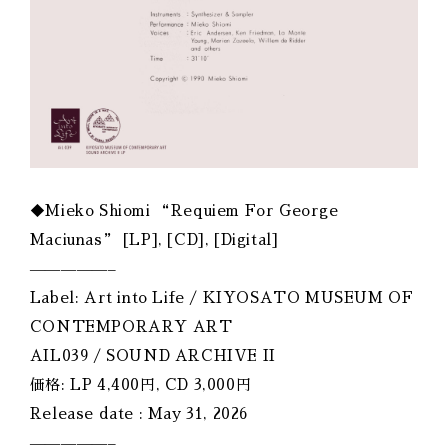
◆Mieko Shiomi “Requiem For George
Maciunas” [LP], [CD], [Digital]
—————–
Label: Art into Life / KIYOSATO MUSEUM OF
CONTEMPORARY ART
AIL039 / SOUND ARCHIVE II
価格: LP 4,400円, CD 3,000円
Release date : May 31, 2026
—————–