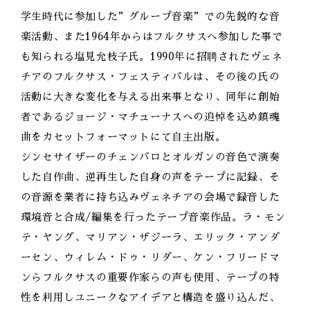
学生時代に参加した”グループ音楽”での先鋭的な音
楽活動、また1964年からはフルクサスへ参加した事で
も知られる塩見允枝子氏。1990年に招聘されたヴェネ
チアのフルクサス・フェスティバルは、その後の氏の
活動に大きな変化を与える出来事となり、同年に創始
者であるジョージ・マチューナスへの追悼を込め鎮魂
曲をカセットフォーマットにて自主出版。
シンセサイザーのチェンバロとオルガンの音色で演奏
した自作曲、逆再生した自身の声をテープに記録、そ
の音源を業者に持ち込みヴェネチアの会場で録音した
環境音と合成/編集を行ったテープ音楽作品。ラ・モン
テ・ヤング、マリアン・ザジーラ、エリック・アンダ
ーセン、ウィレム・ドゥ・リダー、ケン・フリードマ
ンらフルクサスの重要作家らの声も使用、テープの特
性を利用しユニークなアイデアと構造を盛り込んだ、