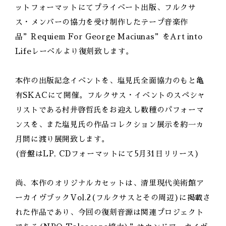
ットフォーマットにてプライベート出版、フルクサ
ス・メンバーの協力を受け制作したテープ音楽作
品”Requiem For George Maciunas”をArt into
Lifeレーベルより復刻致します。
本作の出版記念イベントを、塩見氏全面協力のもと亀
有SKACにて開催。フルクサス・イベントのスペシャ
リストである村井啓哲氏をお迎えし数種のパフォーマ
ンスを、また塩見氏の作品コレクション展示を約一ヵ
月間に渡り展開致します。
(音盤はLP, CDフォーマットにて5月31日リリース)
尚、本作のオリジナルカセットは、清里現代美術館ア
ーカイヴブックVol.2(フルクサスとその周辺)に掲載さ
れた作品であり、今回の復刻音源は関連プロジェクト