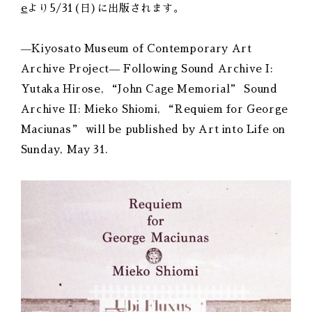
e
より5/31(日)に出版されます。
—Kiyosato Museum of Contemporary Art
Archive Project— Following Sound Archive I:
Yutaka Hirose, “John Cage Memorial” Sound
Archive II: Mieko Shiomi, “Requiem for George
Maciunas” will be published by Art into Life on
Sunday, May 31.