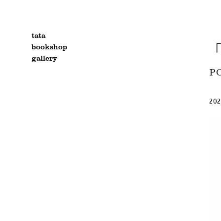
tata
bookshop
「
gallery
P
202