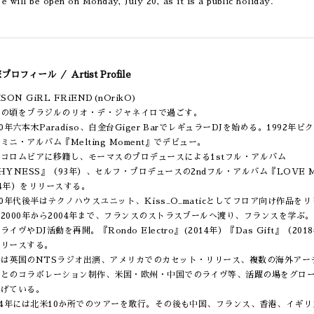
 will be open on Monday, July 20, as it is a public holiday.
プロフィール ／ Artist Profile
iSON GiRL FRiEND(nOrikO)
少の頃をブラジルのリオ・デ・ジャネイロで過ごす。
90年六本木Paradiso、白金台Giger BarでレギュラーDJを始める。1992年ビ
ミニ・アルバム『Melting Moment』でデビュー。
本コロムビアに移籍し、モーマスのプロデュースによる1stフル・アルバム
HYNESS』（93年）、セルフ・プロデュースの2ndフル・アルバム『LOVE 
4年）をリリースする。
90年代後半はテクノハウスユニット、Kiss_O_maticとしてフロア向け作品をリ
2000年から2004年まで、フランスのストラスブールへ渡り、フランスを学ぶ
ライヴやDJ活動を再開。『Rondo Electro』(2014年）『Das Gift』（201
リリースする。
年は英国のNTSラジオ出演、アメリカでのカセット・リリース、複数の海外アー
トとのコラボレーション制作、米国・欧州・中国でのライヴ等、活躍の場をグロ
広げている。
24年には北米10か所でのツアーを敢行。その後も中国、フランス、香港、イギリ