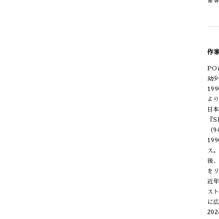
※We
作家
PO
幼
19
より
日
『S
（9
19
ス。
後、
を
近
ス
に
20