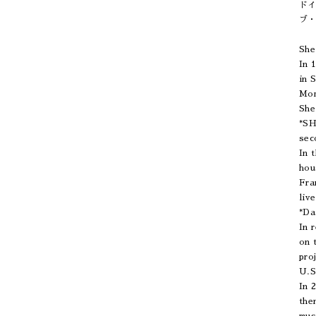
ド
ブ
She
In 
in 
Mom
She
*SH
sec
In 
hou
Fra
liv
*Da
In 
on 
pro
U.S
In 
the
mus