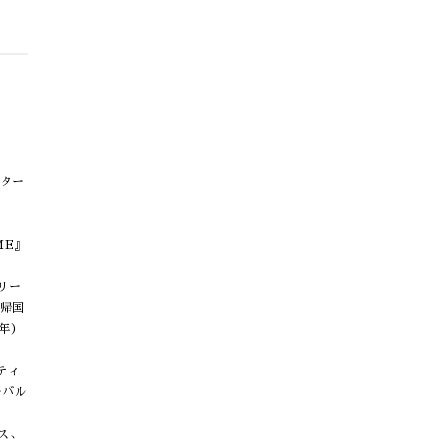
クター
ME』
リー
。帰国
8年）
ティ
ーバル
ス、