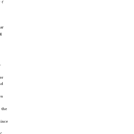
ライ
ar
ng
-
er
nd
es
 the
Since
K,