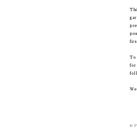
Thi
gar
pre
pos
fir
To 
for
fol
We 
© P