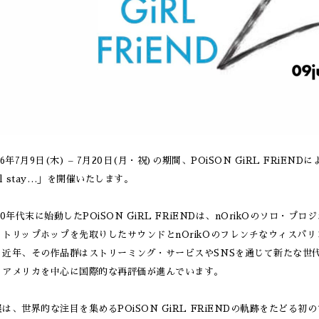
26年7月9日(木) – 7月20日(月・祝)の期間、POiSON GiRL FRiENDに
ll stay…」を開催いたします。
80年代末に始動したPOiSON GiRL FRiENDは、nOrikOのソロ
、トリップホップを先取りしたサウンドとnOrikOのフレンチなウィスパ
。近年、その作品群はストリーミング・サービスやSNSを通じて新たな世
、アメリカを中心に国際的な再評価が進んでいます。
は、世界的な注目を集めるPOiSON GiRL FRiENDの軌跡をたどる