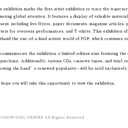
s exhibition marks the first artist exhibition to trace the traje
nering global attention. It features a display of valuable materia
sent, including live flyers, paper documents, magazine articles,
ters for overseas performances, and T-shirts. This exhibition o
sthand the one-of-a-kind artistic world of PGF, which continues 
commemorate the exhibition, a limited-edition zine featuring the 
 purchase. Additionally, various CDs, cassette tapes, and vinyl 
lowing the band’s renewed popularity—will be sold exclusively 
hope you will take this opportunity to view the exhibition.
OiSON GiRL FRiEND All Rights Reserved