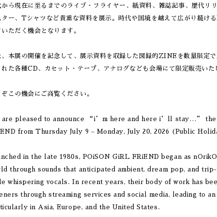
代から現在に至るまでのライブ・フライヤー、紙資料、雑誌記事、歴代リ
スター、Tシャツなど貴重な資料を展示。時代や国境を越えて広がり続ける
ていただく機会となります。
た、本展の開催を記念して、展示資料を収録した図録的ZINEを数量限定
された各種CD、カセット・テープ、アナログなども会場にて限定販売いた
うぞこの機会にご高覧ください。
are pleased to announce “i’m here and here i’ll stay…” the 
END from Thursday July 9 – Monday, July 20, 2026 (Public Holid
nched in the late 1980s, POiSON GiRL FRiEND began as nOrikO’s
ld through sounds that anticipated ambient, dream pop, and tri
le whispering vocals. In recent years, their body of work has be
teners through streaming services and social media, leading to an 
ticularly in Asia, Europe, and the United States.