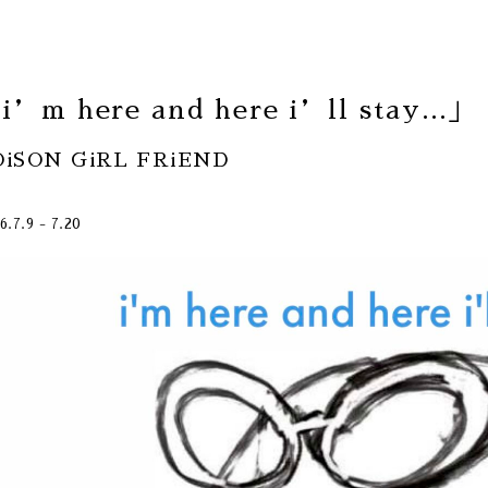
i’m here and here i’ll stay…」
OiSON GiRL FRiEND
6.7.9 - 7.20