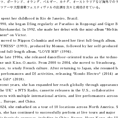
イツ、ポーランド、オランダ、ベルギー、カナダ、オーストラリアなど海外での
・ツアーや大型音楽フェスティヴァルの出演を次々と成功させている。
 spent her childhood in Rio de Janeiro, Brazil.
1990, she began DJing regularly at Paradiso in Roppongi and Giger B
Shirokanedai. In 1992, she made her debut with the mini-album *Melti
ent* on Victor.
 moved to Nippon Columbia and released her first full-length album,
YNESS* (1993), produced by Momus, followed by her self-produced
ond full-length album, *LOVE ME* (1994).
the late 1990s, she released dancefloor-oriented tracks as the techno
se unit Kiss_O_matic. From 2000 to 2004, she moved to Strasbourg,
nce, to study French culture. After returning to Japan, she resumed h
e performances and DJ activities, releasing *Rondo Electro* (2014) a
s Gift* (2018).
recent years, she has expanded her reach globally through appearanc
the UK’s NTS Radio, cassette releases in the U.S., collaborative
jects with multiple international artists, and live performances across
., Europe, and China.
2024, she embarked on a tour of 10 locations across North America. 
n, she has continued to successfully perform at live tours and major
ic festivals overseas, including in China, France, Hong Kong, the U