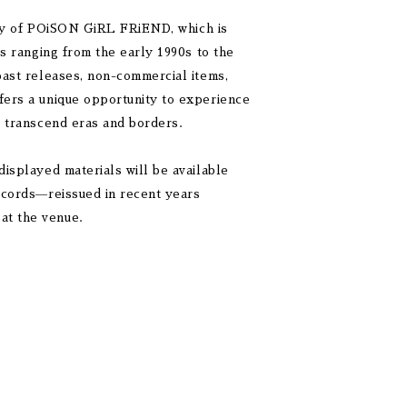
ctory of POiSON GiRL FRiEND, which is
ls ranging from the early 1990s to the
 past releases, non-commercial items,
ffers a unique opportunity to experience
to transcend eras and borders.
displayed materials will be available
records—reissued in recent years
at the venue.