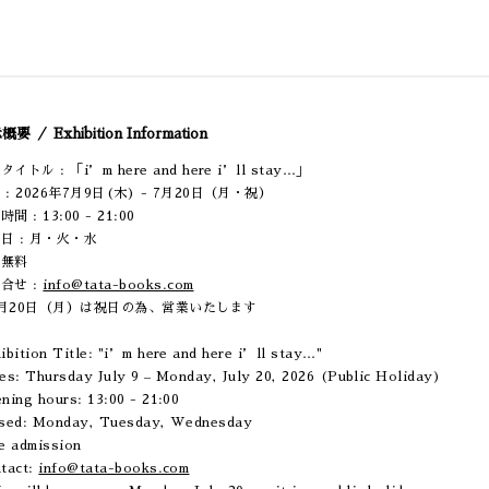
要 ／ Exhibition Information
イトル : 「i’m here and here i’ll stay…」
 : 2026年7月9日(木) - 7月20日（月・祝）
間 : 13:00 - 21:00
日 : 月・火・水
場無料
合せ :
info@tata-books.com
月20日（月）は祝日の為、営業いたします
ibition Title: "i’m here and here i’ll stay…"
es: Thursday July 9 – Monday, July 20, 2026 (Public Holiday)
ning hours: 13:00 - 21:00
sed: Monday, Tuesday, Wednesday
e admission
tact:
info@tata-books.com