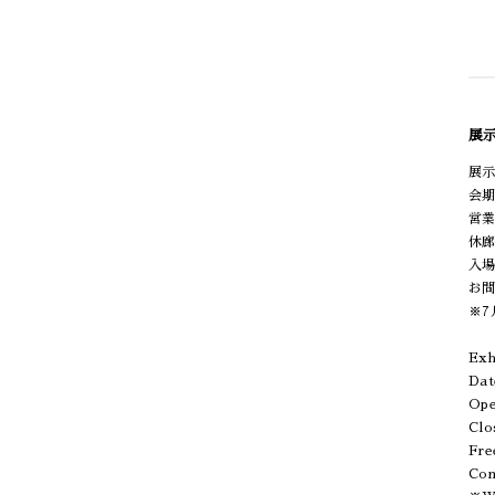
展示概
展示タ
会期
営業時
休廊
入
お問
※7
Exh
Dat
Ope
Clo
Fre
Con