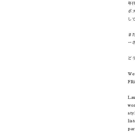
年
ポ
し
ま
ー
ど
We 
FRi
Lau
wor
sty
lis
par