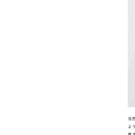
当
よ
恵