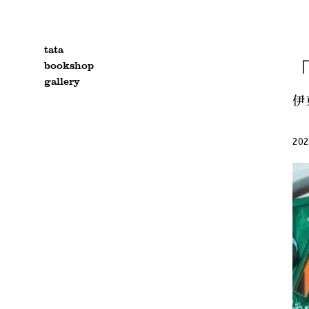
tata
bookshop
「
gallery
伊東
202