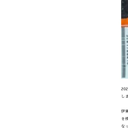
20
し
伊
を
な