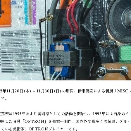
25年11月20日(木) – 11月30日(日)の期間、伊東篤宏による個展「MISC / So
ます。
東篤宏は1993年頃より美術家としての活動を開始し、1997年には自身の
使用した音具「OPTRON」を発案〜制作、国内外で数多くの個展、グル
っている美術家、OPTRONプレイヤーです。