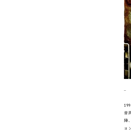
–
1
音
降
ョ