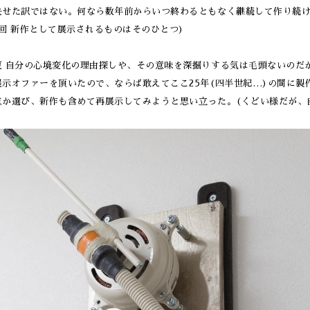
失せた訳ではない。何なら数年前からいつ終わるともなく継続して作り続
今回 新作として展示されるものはそのひとつ)
 自分の心境変化の理由探しや、その意味を深掘りする気は毛頭ないのだが、縁あって
展示オファーを頂いたので、ならば敢えてここ25年(四半世紀…)の間に
点か選び、新作も含めて再展示してみようと思い立った。(くどい様だが、