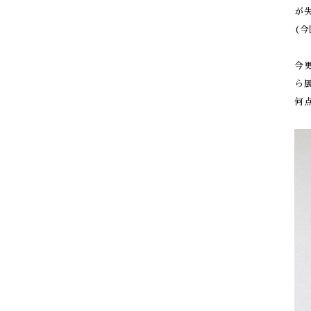
が
(
今更
ら
何