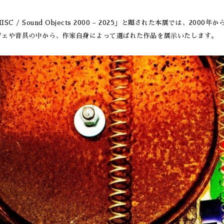
ISC / Sound Objects 2000 – 2025」と題された本展では、20
ジェや音具の中から、作家自身によって選ばれた作品を展示いたします。