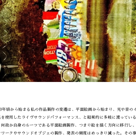
993年頃から始まる私の作品製作の変遷は、平面絵画から始まり、光や音の
具を使用したライヴサウンドパフォーマンス、と結果的に多岐に渡っているが、2
、何故か自身のルーツである平面絵画製作、つまり絵を描く方向に移行し、
ンワークやサウンドオブジェの製作、発表の頻度はめっきり減った。その